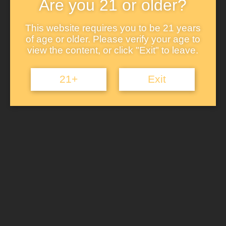
Are you 21 or older?
Artikelnummer:
SE752946
This website requires you to be 21 years
of age or older. Please verify your age to
view the content, or click "Exit" to leave.
luxury shop
elariya holding
21+
Exit
Information
Datenschutz-Bestimmungen
Imprint
Lieferbedingungen
Rücknahmegarantie
CONTACT