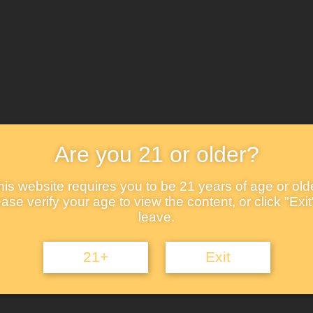
einem Seidentuch umhüllt.
Verfügbar bei Nachbestellung
Option
In den Wa
Are you 21 or older?
Artikelnummer:
SE894735
his website requires you to be 21 years of age or olde
ase verify your age to view the content, or click "Exit
leave.
21+
Exit
rotik erstrahlen. Dieser hochwertige exklusive Designer-Couchtisch a
o Carlos, limitierte Auflage, mit kleiner schwarzer Marmorsäule