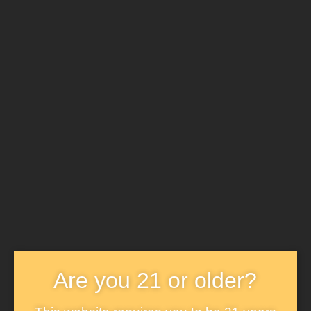
Torso Female Seit der Antike betrachten Römer und Griechen das
Unfertige als offene künstlerische Skulptur als vollwertiges
Kunstwerk. Im Laufe der Jahrhunderte hatten viele berühmte
Künstler, darunter Michelangelo und Auguste Rodin und viele mehr,
den Torso zu einer eigenen Gattung in der plastischen Kunst
erhoben. In der Bildhauerei ist ein Torso die bewusste, plastische
Darstellung eines menschlichen Körpers ohne Gliedmaßen im
Gegensatz zu einem ganzen Menschen.
Option
Torso
In den Warenkorb
Female
Menge
Beschreibung
Are you 21 or older?
Beschreibung